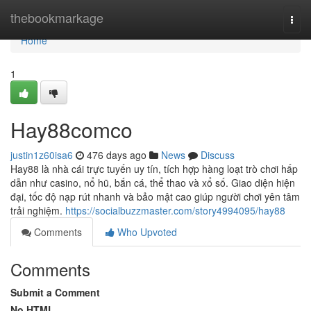
Home
thebookmarkage
Togg
navi
Home
1
Hay88comco
justin1z60isa6
476 days ago
News
Discuss
Hay88 là nhà cái trực tuyến uy tín, tích hợp hàng loạt trò chơi hấp
dẫn như casino, nổ hũ, bắn cá, thể thao và xổ số. Giao diện hiện
đại, tốc độ nạp rút nhanh và bảo mật cao giúp người chơi yên tâm
trải nghiệm.
https://socialbuzzmaster.com/story4994095/hay88
Comments
Who Upvoted
Comments
Submit a Comment
No HTML