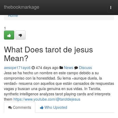
Home
thebookmarkage
Togg
navi
Home
1
What Does tarot de jesus
Mean?
aesope171ayc6
474 days ago
News
Discuss
Jess se ha hecho un nombre en este campo debido a su
compromiso con la honestidad. Su lema «aunque duela, la
verdad» resuena con aquellos que están cansados de respuestas
vagas y buscan una guía genuina en sus vidas. In Tarotia,
synthetic intelligence analyzes tarot playing cards and interprets
them
https://www.youtube.com/@tarotdejesus
Comments
Who Upvoted