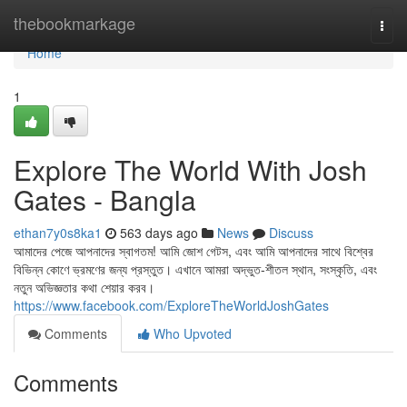
Home
thebookmarkage
Togg
navi
Home
1
Explore The World With Josh
Gates - Bangla
ethan7y0s8ka1
563 days ago
News
Discuss
আমাদের পেজে আপনাদের স্বাগতম! আমি জোশ গেটস, এবং আমি আপনাদের সাথে বিশ্বের
বিভিন্ন কোণে ভ্রমণের জন্য প্রস্তুত। এখানে আমরা অদ্ভুত-শীতল স্থান, সংস্কৃতি, এবং
নতুন অভিজ্ঞতার কথা শেয়ার করব।
https://www.facebook.com/ExploreTheWorldJoshGates
Comments
Who Upvoted
Comments