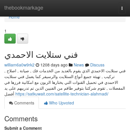
Home
thebookmarkage
Togg
navi
Home
1
فني ستلايت الاحمدي
william6a0w9rk2
1208 days ago
News
Discuss
فني ستلايت الاحمدي الذي يقوم بالعديد من الخدمات فك , صيانة , اصلاح ,
تركيب , تهيئة جميع أنواع الستلايت والرسيفر كما يعمل فني ستلايت
الاحمدي في تحميل القنوات التي يختارها الزبون مع امكانية فرزها في
المفضلات , تقوم شركتنا بتوفير طاقم من الفنيين الذين تم تدريبهم على يد
أفضل
https://satkuwait.com/satellite-technician-alahmadi/
Comments
Who Upvoted
Comments
Submit a Comment